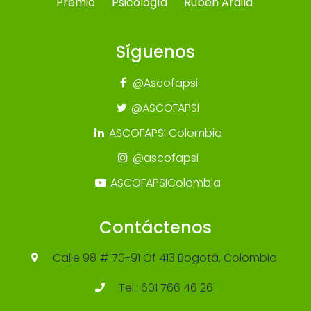
Premio
Psicología
Rubén Ardila
Síguenos
@Ascofapsi
@ASCOFAPSI
ASCOFAPSI Colombia
@ascofapsi
ASCOFAPSIColombia
Contáctenos
Calle 98 # 70-91 Of 413 Bogotá, Colombia
Tel.: 601 766 46 26