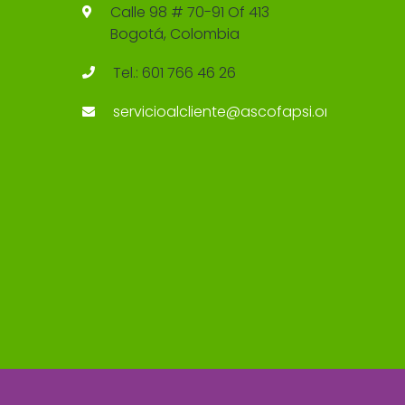
Calle 98 # 70-91 Of 413
Bogotá, Colombia
Tel.: 601 766 46 26
servicioalcliente@ascofapsi.org.co