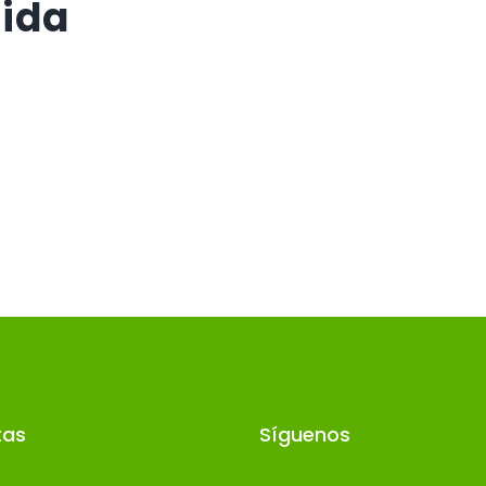
vida
tas
Síguenos