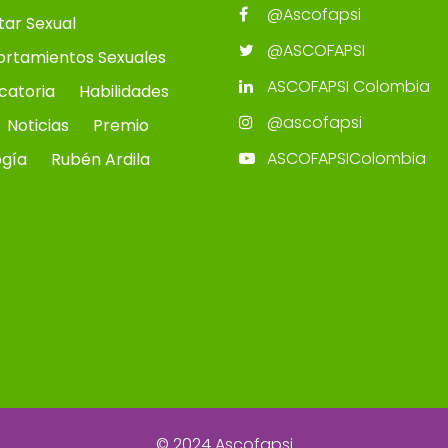
@Ascofapsi
tar Sexual
@ASCOFAPSI
rtamientos Sexuales
ASCOFAPSI Colombia
catoria
Habilidades
@ascofapsi
Noticias
Premio
ASCOFAPSIColombia
ogía
Rubén Ardila
© 2024 Ascofapsi