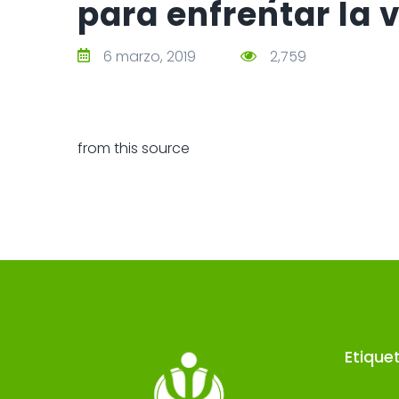
para enfrentar la 
6 marzo, 2019
2,759
from this source
Etique