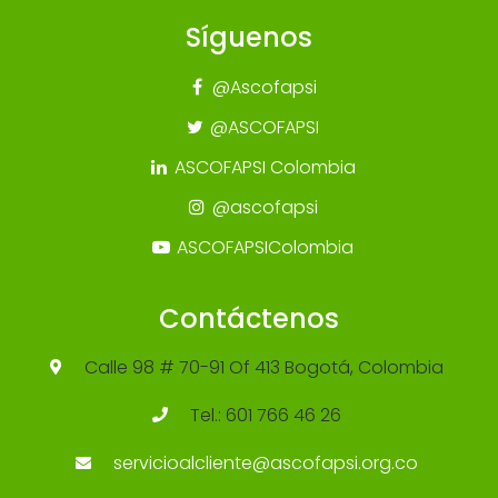
Síguenos
@Ascofapsi
@ASCOFAPSI
ASCOFAPSI Colombia
@ascofapsi
ASCOFAPSIColombia
Contáctenos
Calle 98 # 70-91 Of 413 Bogotá, Colombia
Tel.: 601 766 46 26
servicioalcliente@ascofapsi.org.co