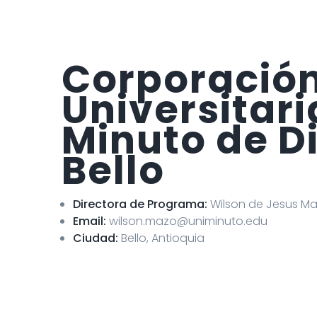
Corporació
Universitari
Minuto de D
Bello
Directora de Programa:
Wilson de Jesus M
Email:
wilson.mazo@uniminuto.edu
Ciudad:
Bello, Antioquia