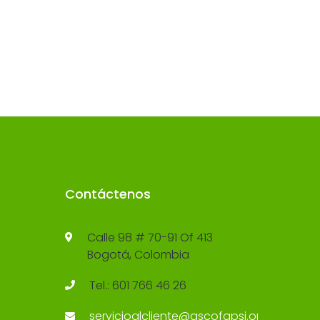
Contáctenos
Calle 98 # 70-91 Of 413
Bogotá, Colombia
Tel.: 601 766 46 26
servicioalcliente@ascofapsi.org.co