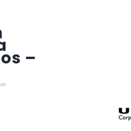
n
a
ios –
azo