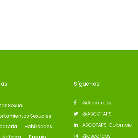
tas
Síguenos
@Ascofapsi
tar Sexual
@ASCOFAPSI
rtamientos Sexuales
ASCOFAPSI Colombia
catoria
Habilidades
@ascofapsi
Noticias
Premio