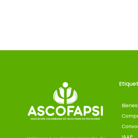
Etique
Bienes
Compo
Convo
IAAP