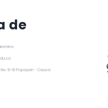
a de
alomino
edu.co
8 No. 9-51 Popayan - Cauca