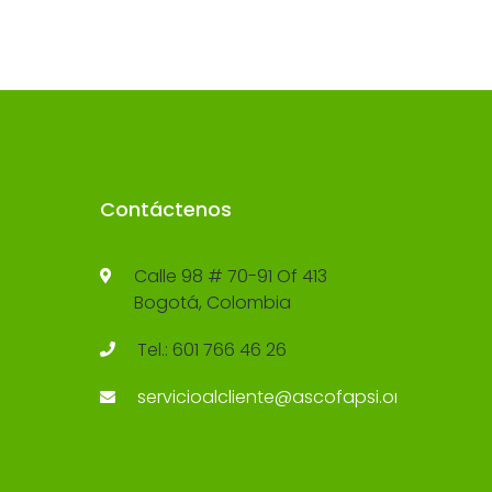
Contáctenos
Calle 98 # 70-91 Of 413
Bogotá, Colombia
Tel.: 601 766 46 26
servicioalcliente@ascofapsi.org.co