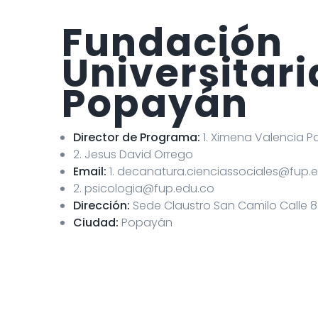
Fundación
Universitari
Popayán
Director de Programa:
1. Ximena Valencia P
2. Jesus David Orrego
Email:
1. decanatura.cienciassociales@fup.
2. psicologia@fup.edu.co
Dirección:
Sede Claustro San Camilo Calle 
Ciudad:
Popayán