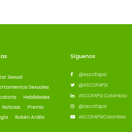
tas
Síguenos
@Ascofapsi
tar Sexual
@ASCOFAPSI
rtamientos Sexuales
ASCOFAPSI Colombia
catoria
Habilidades
@ascofapsi
Noticias
Premio
ASCOFAPSIColombia
ogía
Rubén Ardila