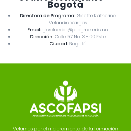
Bogotá
Directora de Programa:
Gisette Katherine
Velandia Vargas
Email:
gkvelandia@poligran.edu.co
Dirección:
Calle 57 No. 3 - 00 Este
Ciudad:
Bogotá
Velamos por el mejoramiento de la formación