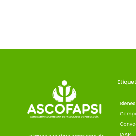
Etique
Bienes
Compo
Convo
IAAP