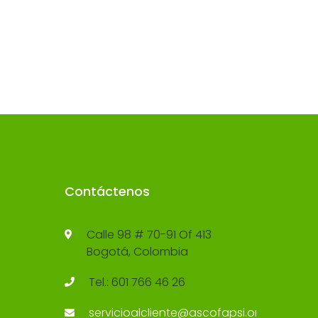
Contáctenos
Calle 98 # 70-91 Of 413
Bogotá, Colombia
Tel.: 601 766 46 26
servicioalcliente@ascofapsi.org.co