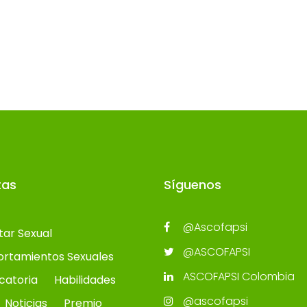
tas
Síguenos
@Ascofapsi
tar Sexual
@ASCOFAPSI
rtamientos Sexuales
ASCOFAPSI Colombia
catoria
Habilidades
@ascofapsi
Noticias
Premio