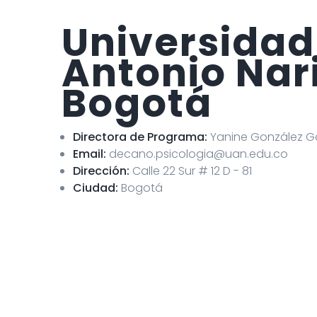
Universidad
Antonio Nar
Bogotá
Directora de Programa:
Yanine González 
Email:
decano.psicologia@uan.edu.co
Dirección:
Calle 22 Sur # 12 D - 81
Ciudad:
Bogotá