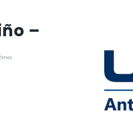
iño –
Gómez