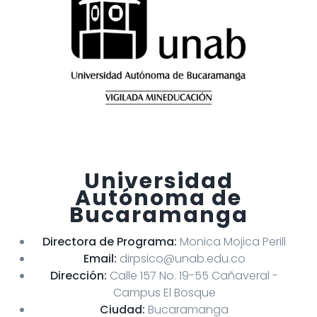
Universidad
Autónoma de
Bucaramanga
Directora de Programa:
Monica Mojica Perill
Email:
dirpsico@unab.edu.co
Dirección:
Calle 157 No. 19-55 Cañaveral -
Campus El Bosque
Ciudad:
Bucaramanga