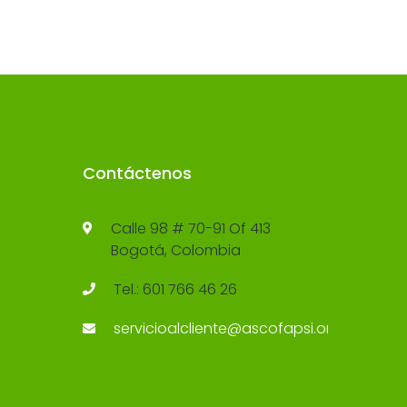
Contáctenos
Calle 98 # 70-91 Of 413
Bogotá, Colombia
Tel.: 601 766 46 26
servicioalcliente@ascofapsi.org.co