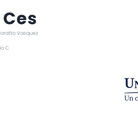
 Ces
oratto Vasquez
io C