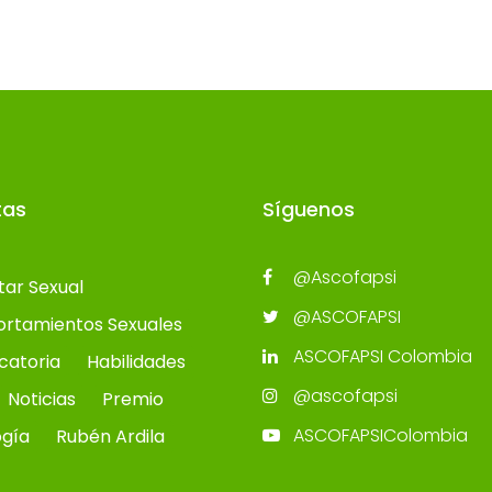
tas
Síguenos
@Ascofapsi
tar Sexual
@ASCOFAPSI
rtamientos Sexuales
ASCOFAPSI Colombia
catoria
Habilidades
@ascofapsi
Noticias
Premio
ASCOFAPSIColombia
ogía
Rubén Ardila