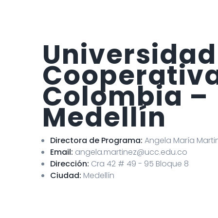
Universidad
Cooperativ
Colombia –
Medellín
Directora de Programa:
Angela María Marti
Email:
angela.martinez@ucc.edu.co
Dirección:
Cra 42 # 49 - 95 Bloque 8
Ciudad:
Medellín