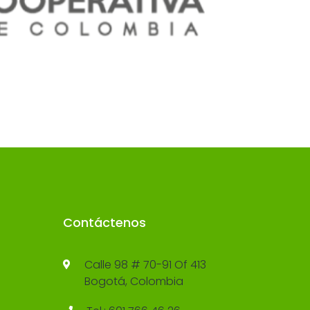
Contáctenos
Calle 98 # 70-91 Of 413
Bogotá, Colombia