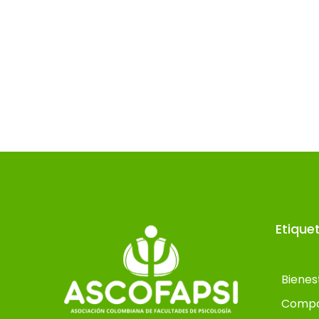
Etique
Bienes
Compo