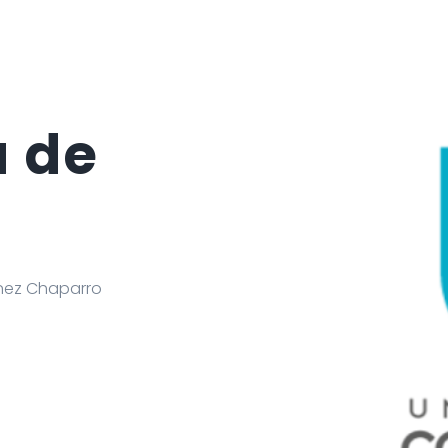
a de
nez Chaparro