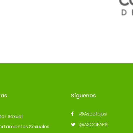
tas
Síguenos
@Ascofapsi
tar Sexual
@ASCOFAPSI
rtamientos Sexuales