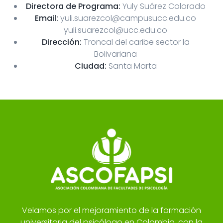
Directora de Programa:
Yuly Suárez Colorado
Email:
yuli.suarezcol@campusucc.edu.co
yuli.suarezcol@ucc.edu.co
Dirección:
Troncal del caribe sector la
Bolivariana
Ciudad:
Santa Marta
Velamos por el mejoramiento de la formación
universitaria del psicólogo en Colombia, con la