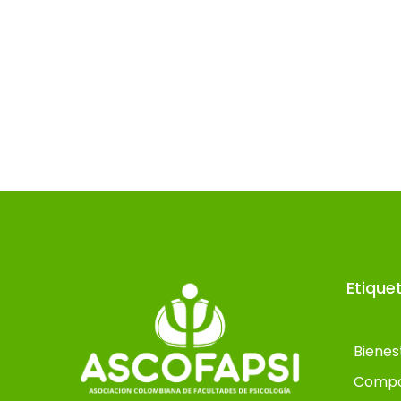
Etique
Bienes
Compo