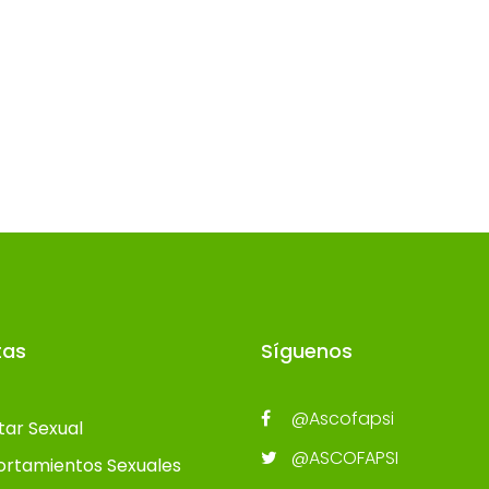
tas
Síguenos
@Ascofapsi
tar Sexual
@ASCOFAPSI
rtamientos Sexuales