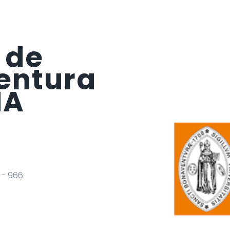
 de
entura
NA
0 - 966