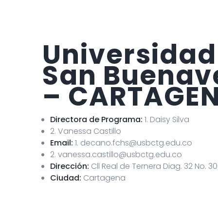
Universidad
San Buenav
– CARTAGE
Directora de Programa:
1. Daisy Silva
2. Vanessa Castillo
Email:
1. decano.fchs@usbctg.edu.co
2. vanessa.castillo@usbctg.edu.co
Dirección:
Cll Real de Ternera Diag. 32 No. 3
Ciudad:
Cartagena