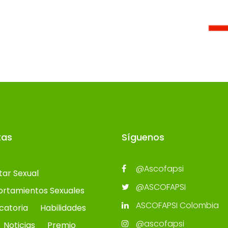
tas
Síguenos
@Ascofapsi
tar Sexual
@ASCOFAPSI
rtamientos Sexuales
ASCOFAPSI Colombia
catoria
Habilidades
@ascofapsi
Noticias
Premio