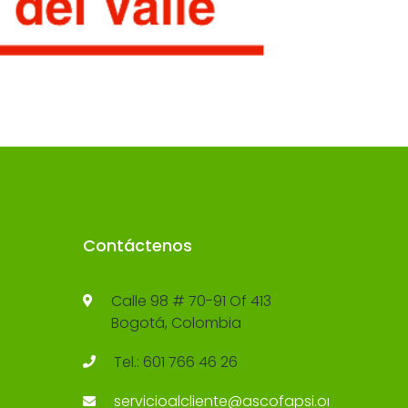
Contáctenos
Calle 98 # 70-91 Of 413
Bogotá, Colombia
Tel.: 601 766 46 26
servicioalcliente@ascofapsi.org.co