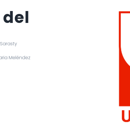
 del
 Sarasty
taria Meléndez