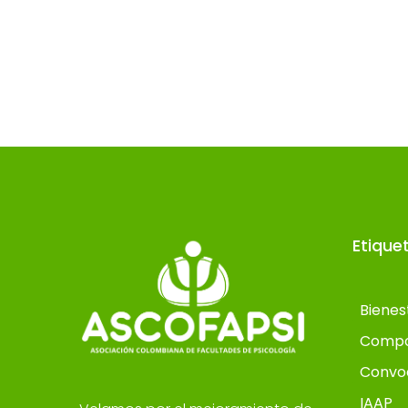
Etique
Bienes
Compo
Convo
IAAP