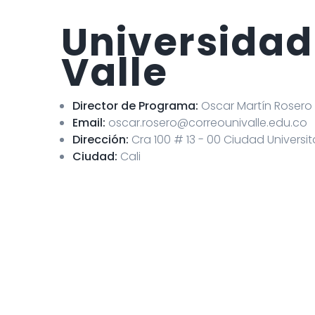
Universidad
Valle
Director de Programa:
Oscar Martín Rosero
Email:
oscar.rosero@correounivalle.edu.co
Dirección:
Cra 100 # 13 - 00 Ciudad Universi
Ciudad:
Cali