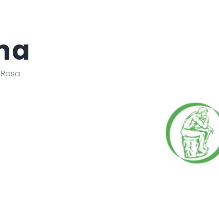
na
a Rosa