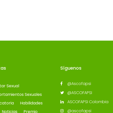
tas
Síguenos
@Ascofapsi
tar Sexual
@ASCOFAPSI
rtamientos Sexuales
ASCOFAPSI Colombia
catoria
Habilidades
@ascofapsi
Noticias
Premio