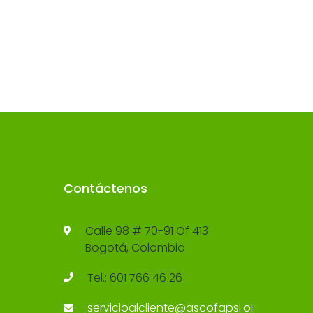
Contáctenos
Calle 98 # 70-91 Of 413
Bogotá, Colombia
Tel.: 601 766 46 26
servicioalcliente@ascofapsi.org.co