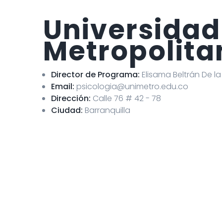
Universidad
Metropolita
Director de Programa:
Elisama Beltrán De l
Email:
psicologia@unimetro.edu.co
Dirección:
Calle 76 # 42 - 78
Ciudad:
Barranquilla