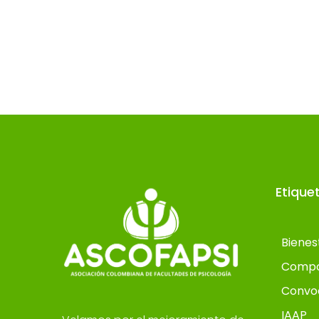
Etique
Bienes
Compo
Convo
IAAP