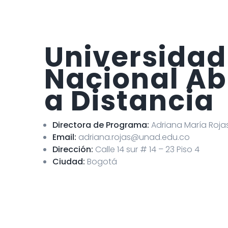
Universidad
Nacional Ab
a Distancia
Directora de Programa:
Adriana María Roja
Email:
adriana.rojas@unad.edu.co
Dirección:
Calle 14 sur # 14 – 23 Piso 4
Ciudad:
Bogotá