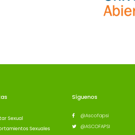
tas
Síguenos
@Ascofapsi
tar Sexual
@ASCOFAPSI
rtamientos Sexuales