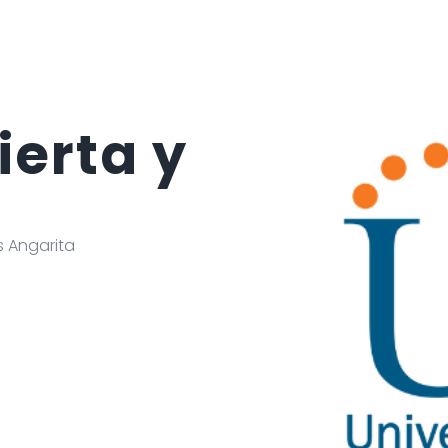
ierta y
s Angarita