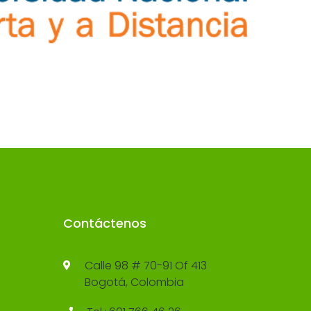
Contáctenos
Calle 98 # 70-91 Of 413
Bogotá, Colombia