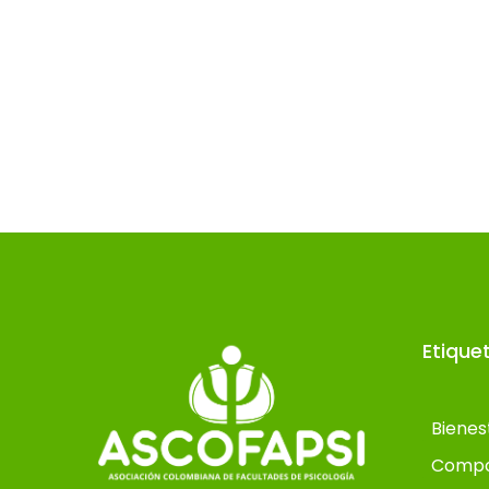
Etique
Bienes
Compo