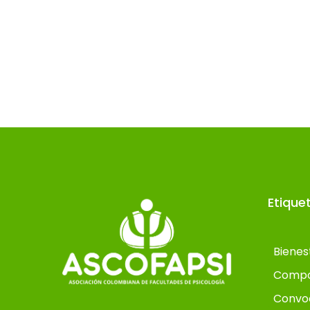
Etique
Bienes
Compo
Convo