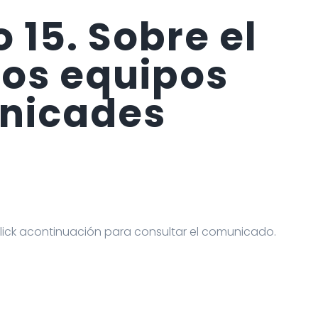
15. Sobre el
los equipos
unicades
ick acontinuación para consultar el comunicado.