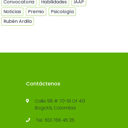
Convocatoria
Habilidades
IAAP
Noticias
Premio
Psicología
Rubén Ardila
Contáctenos
Calle 98 # 70-91 Of 413
Bogotá, Colombia
Tel.: 601 766 46 26