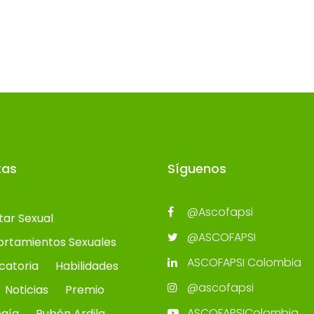
tas
Síguenos
@Ascofapsi
tar Sexual
@ASCOFAPSI
rtamientos Sexuales
ASCOFAPSI Colombia
catoria
Habilidades
@ascofapsi
Noticias
Premio
ASCOFAPSIColombia
ogía
Rubén Ardila