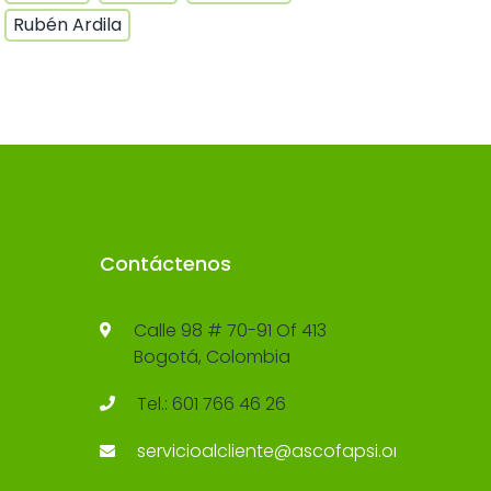
Rubén Ardila
Contáctenos
Calle 98 # 70-91 Of 413
Bogotá, Colombia
Tel.: 601 766 46 26
servicioalcliente@ascofapsi.org.co