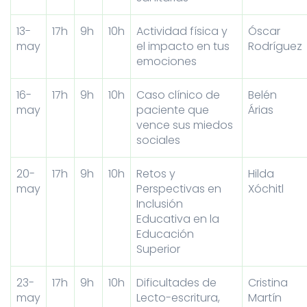
13-
17h
9h
10h
Actividad física y
Óscar
may
el impacto en tus
Rodríguez
emociones
16-
17h
9h
10h
Caso clínico de
Belén
may
paciente que
Árias
vence sus miedos
sociales
20-
17h
9h
10h
Retos y
Hilda
may
Perspectivas en
Xóchitl
Inclusión
Educativa en la
Educación
Superior
23-
17h
9h
10h
Dificultades de
Cristina
may
Lecto-escritura,
Martín