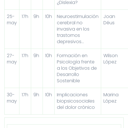
¿Dislexia?
25-
17h
9h
10h
Neuroestimulación
Joan
may
cerebral no
Déus
invasiva en los
trastornos
depresivos…
27-
17h
9h
10h
Formación en
Wilson
may
Psicología frente
López
a los Objetivos de
Desarrollo
Sostenible
30-
17h
9h
10h
Implicaciones
Marina
may
biopsicosociales
López
del dolor crónico