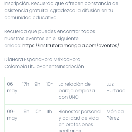
inscripción. Recuerda que ofrecen constancia de
asistencia gratuita. Agradezco la difusión en tu
comunidad educativa.
Recuerda que puedes encontrar todos
nuestros eventos en el siguiente
enlace:
https://institutoraimongaja.com/eventos/
DíaHora EspañaHora MéxicoHora
ColombiaTítuloPonenteInscripción
06-
17h
9h
10h
La relación de
Luz
may
pareja empieza
Hurtado
con UNO
09-
18h
10h
11h
Bienestar personal
Mónica
may
y calidad de vida
Pérez
en profesiones
sanitarias