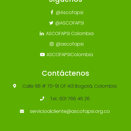
@Ascofapsi
@ASCOFAPSI
ASCOFAPSI Colombia
@ascofapsi
ASCOFAPSIColombia
Contáctenos
Calle 98 # 70-91 Of 413 Bogotá, Colombia
Tel.: 601 766 46 26
servicioalcliente@ascofapsi.org.co