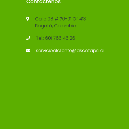
Contáctenos
Calle 98 # 70-91 Of 413
Bogotá, Colombia
Tel.: 601 766 46 26
servicioalcliente@ascofapsi.org.co