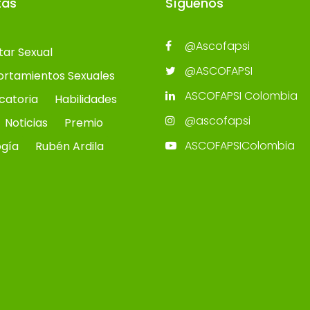
tas
Síguenos
@Ascofapsi
tar Sexual
@ASCOFAPSI
rtamientos Sexuales
ASCOFAPSI Colombia
catoria
Habilidades
@ascofapsi
Noticias
Premio
ASCOFAPSIColombia
ogía
Rubén Ardila