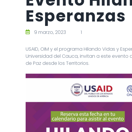
Esperanzas
9 marzo, 2023
1
USAID, OIM y el programa Hilando Vidas y Espe
Universidad del Cauca, invitan a este evento 
de Paz desde los Territorios.