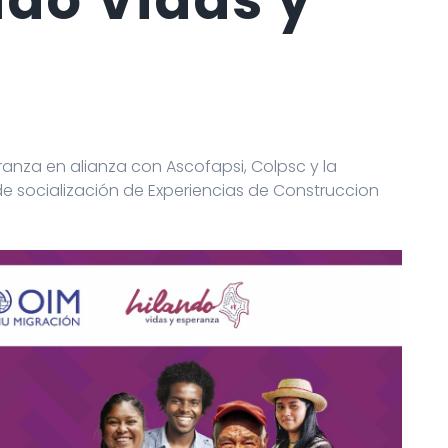
ranza en alianza con Ascofapsi, Colpsc y la
de socialización de Experiencias de Construccion