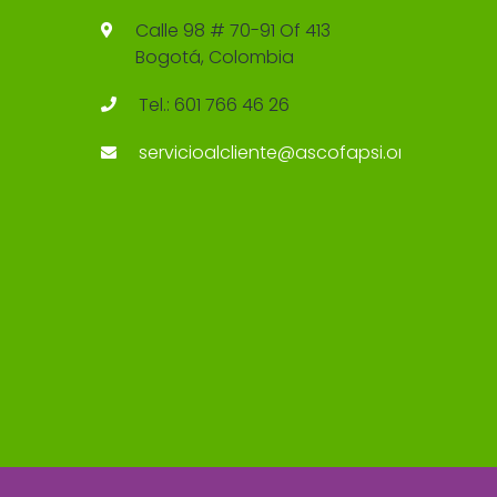
Calle 98 # 70-91 Of 413
Bogotá, Colombia
Tel.: 601 766 46 26
servicioalcliente@ascofapsi.org.co