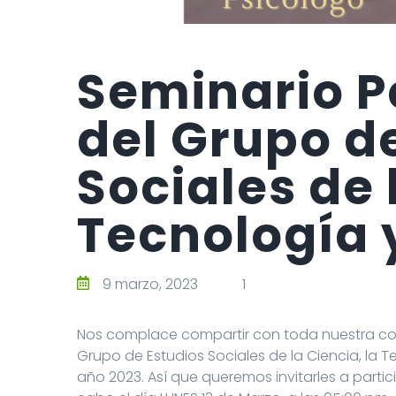
Seminario 
del Grupo d
Sociales de 
Tecnología 
9 marzo, 2023
1
Nos complace compartir con toda nuestra com
Grupo de Estudios Sociales de la Ciencia, la T
año 2023. Así que queremos invitarles a partic