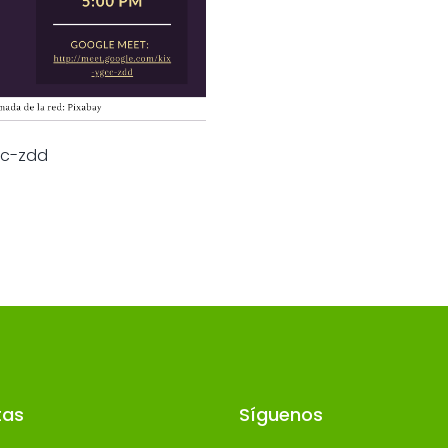
cc-zdd
tas
Síguenos