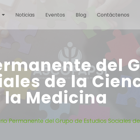
Noticias
Eventos
Blog
Contáctenos
ermanente del 
ales de la Cienc
 la Medicina
io Permanente del Grupo de Estudios Sociales de l