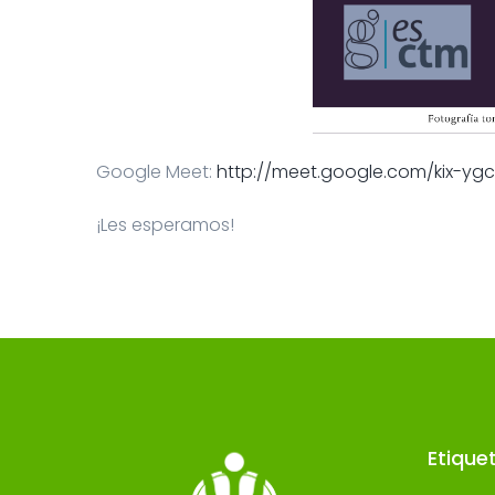
Google Meet:
http://meet.google.com/
kix-yg
¡Les esperamos!
Etique