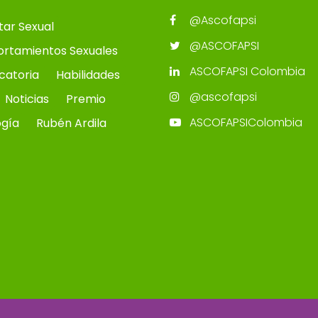
@Ascofapsi
tar Sexual
@ASCOFAPSI
rtamientos Sexuales
ASCOFAPSI Colombia
catoria
Habilidades
@ascofapsi
Noticias
Premio
ASCOFAPSIColombia
ogía
Rubén Ardila