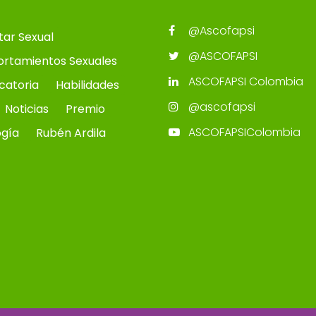
@Ascofapsi
tar Sexual
@ASCOFAPSI
rtamientos Sexuales
ASCOFAPSI Colombia
catoria
Habilidades
@ascofapsi
Noticias
Premio
ASCOFAPSIColombia
ogía
Rubén Ardila