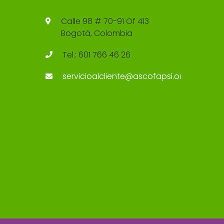
Calle 98 # 70-91 Of 413
Bogotá, Colombia
Tel.: 601 766 46 26
servicioalcliente@ascofapsi.org.co