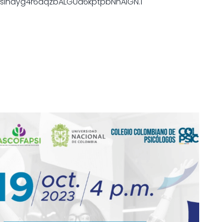
=slnayg4r6aqzbALGUa6kptpbNnAiGN.1