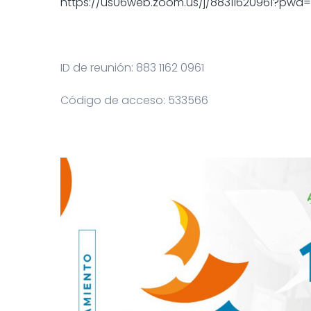
https://us06web.zoom.us/j/88311620961?pwd
ID de reunión: 883 1162 0961
Código de acceso: 533566