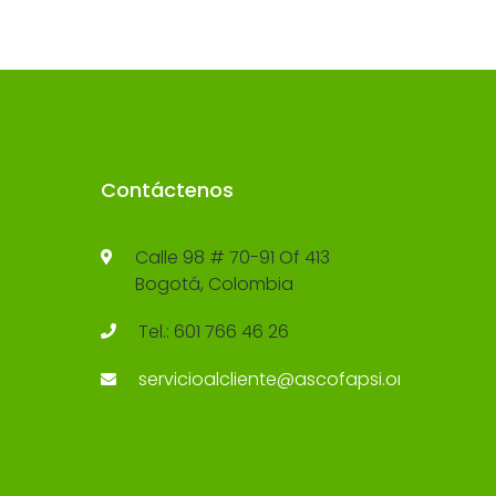
Contáctenos
Calle 98 # 70-91 Of 413
Bogotá, Colombia
Tel.: 601 766 46 26
servicioalcliente@ascofapsi.org.co