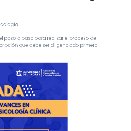
icología
el paso a paso para realizar el proceso de
nscripción que debe ser diligenciado primero: