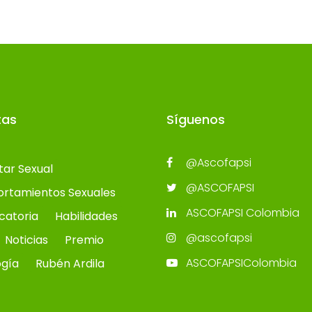
tas
Síguenos
@Ascofapsi
tar Sexual
@ASCOFAPSI
rtamientos Sexuales
ASCOFAPSI Colombia
catoria
Habilidades
@ascofapsi
Noticias
Premio
ASCOFAPSIColombia
ogía
Rubén Ardila