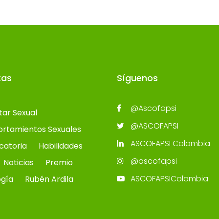
tas
Síguenos
@Ascofapsi
tar Sexual
@ASCOFAPSI
rtamientos Sexuales
ASCOFAPSI Colombia
catoria
Habilidades
@ascofapsi
Noticias
Premio
ASCOFAPSIColombia
ogía
Rubén Ardila