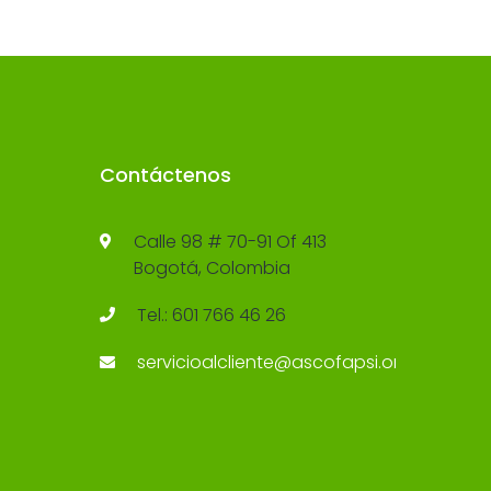
Contáctenos
Calle 98 # 70-91 Of 413
Bogotá, Colombia
Tel.: 601 766 46 26
servicioalcliente@ascofapsi.org.co