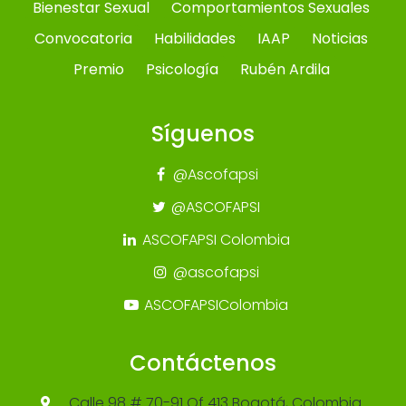
Bienestar Sexual
Comportamientos Sexuales
Convocatoria
Habilidades
IAAP
Noticias
Premio
Psicología
Rubén Ardila
Síguenos
@Ascofapsi
@ASCOFAPSI
ASCOFAPSI Colombia
@ascofapsi
ASCOFAPSIColombia
Contáctenos
Calle 98 # 70-91 Of 413 Bogotá, Colombia