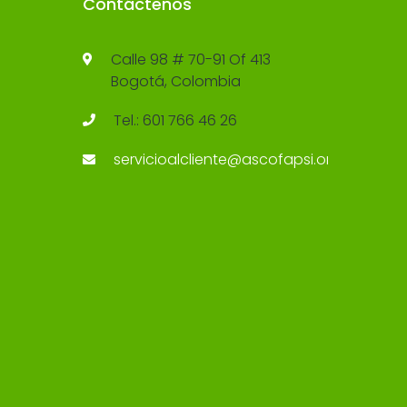
Contáctenos
Calle 98 # 70-91 Of 413
Bogotá, Colombia
Tel.: 601 766 46 26
servicioalcliente@ascofapsi.org.co