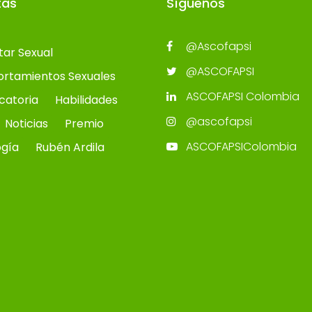
tas
Síguenos
@Ascofapsi
tar Sexual
@ASCOFAPSI
rtamientos Sexuales
ASCOFAPSI Colombia
catoria
Habilidades
@ascofapsi
Noticias
Premio
ASCOFAPSIColombia
ogía
Rubén Ardila