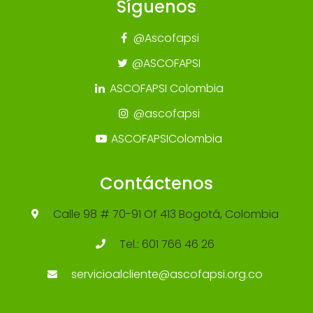
Síguenos
@Ascofapsi
@ASCOFAPSI
ASCOFAPSI Colombia
@ascofapsi
ASCOFAPSIColombia
Contáctenos
Calle 98 # 70-91 Of 413 Bogotá, Colombia
Tel.: 601 766 46 26
servicioalcliente@ascofapsi.org.co