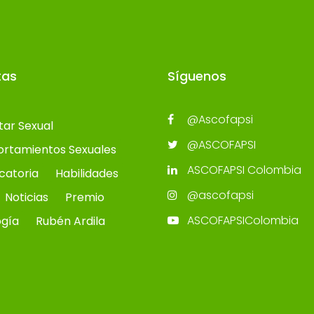
tas
Síguenos
@Ascofapsi
tar Sexual
@ASCOFAPSI
rtamientos Sexuales
ASCOFAPSI Colombia
catoria
Habilidades
@ascofapsi
Noticias
Premio
ASCOFAPSIColombia
ogía
Rubén Ardila