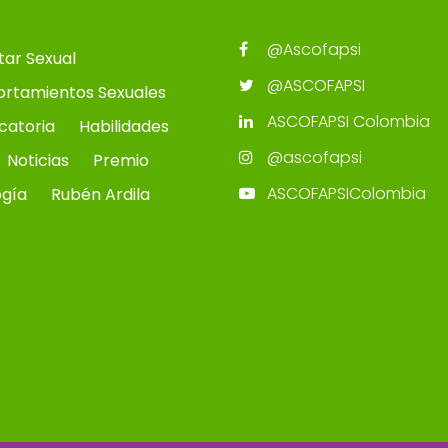
@Ascofapsi
tar Sexual
@ASCOFAPSI
rtamientos Sexuales
ASCOFAPSI Colombia
catoria
Habilidades
@ascofapsi
Noticias
Premio
ASCOFAPSIColombia
ogía
Rubén Ardila