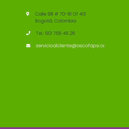
Calle 98 # 70-91 Of 413
Bogotá, Colombia
Tel.: 601 766 46 26
servicioalcliente@ascofapsi.org.co