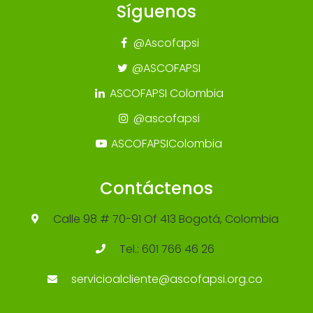
Síguenos
@Ascofapsi
@ASCOFAPSI
ASCOFAPSI Colombia
@ascofapsi
ASCOFAPSIColombia
Contáctenos
Calle 98 # 70-91 Of 413 Bogotá, Colombia
Tel.: 601 766 46 26
servicioalcliente@ascofapsi.org.co