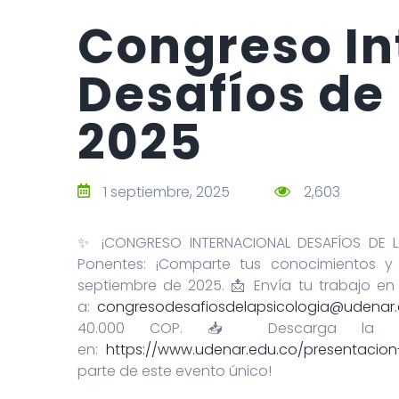
Congreso In
Desafíos de 
2025
1 septiembre, 2025
2,603
✨ ¡CONGRESO INTERNACIONAL DESAFÍOS DE L
Ponentes: ¡Comparte tus conocimientos y e
septiembre de 2025. 📩 Envía tu trabajo en
a:
congresodesafiosdelapsicologia@udenar.
40.000 COP. 📥 Descarga la plan
en:
https://www.udenar.edu.co/presentacion
parte de este evento único!