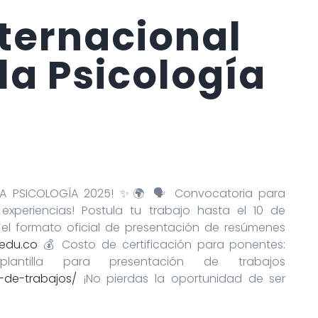
ternacional
la Psicología
A PSICOLOGÍA 2025! ✨🌍 🗣️ Convocatoria para
xperiencias! Postula tu trabajo hasta el 10 de
 el formato oficial de presentación de resúmenes
edu.co
💰 Costo de certificación para ponentes:
tilla para presentación de trabajos
-de-trabajos/
¡No pierdas la oportunidad de ser