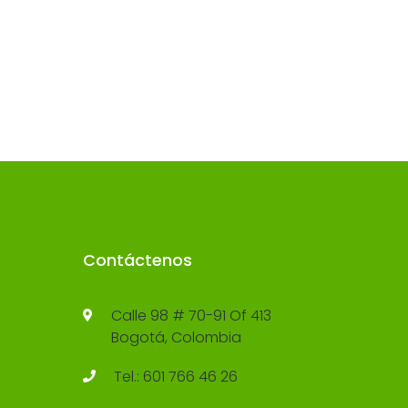
Contáctenos
Calle 98 # 70-91 Of 413
Bogotá, Colombia
Tel.: 601 766 46 26