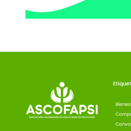
Etique
Bienes
Compo
Convo