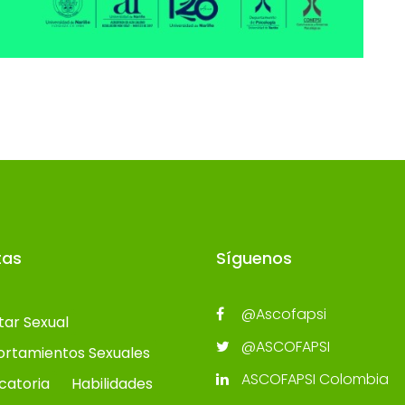
tas
Síguenos
@Ascofapsi
tar Sexual
@ASCOFAPSI
rtamientos Sexuales
ASCOFAPSI Colombia
catoria
Habilidades