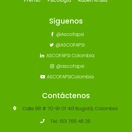
Premio
Psicología
Rubén Ardila
Síguenos
@Ascofapsi
@ASCOFAPSI
ASCOFAPSI Colombia
@ascofapsi
ASCOFAPSIColombia
Contáctenos
Calle 98 # 70-91 Of 413 Bogotá, Colombia
Tel.: 601 766 46 26